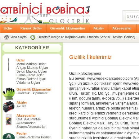
Uçlar
Karışık Setler
Güvenlik Ekipmanları
Aküler
Aksesuarlar
Ana Sayfa
Ücretsiz Kargo ile Kapıdan Alımlı Onarım Servisi - Atbinici Bobinaj
KATEGORİLER
Gizlilik İlkelerimiz
Uçlar
Metal Matkap Uçları
Ahşap Matkap Uçları
Beton Matkap Uçları
Gizlilik Sözleşmesi
Elmas Karot Uçlar
Bu beyan, www.yedekparcadepo.com (Atbini
Elmas Delme Uçları
Vidalama Uçları
Şti.) ‘un gizlilik politikasını içerir. ww
şartları ve kuralları uygulamayı kabul etmi
Güvenlik Ekipmanları
Güvenlik Ekipmanları
ürün. Turizm Tic. Ltd. Şti., müşterilerine d
(isim, doğum tarihi, e-posta vb...) sizlerd
Aküler
sipariş formları, anketler ve yarışmalarda, i
Aküler
telefon numaralarınız ve posta adresiniz)
kredi kartı bilgilerinizi vermeniz gerekmekt
Aksesuarlar
sürdürülmesi Atbinici Bobinaj Elektrik Malz.
OMT/GOP/PMF
Aksesuarları
Bobinaj Elektrik Malz. Hay. Su ürün. Turizm
Sistem Aksesuarları
üyenin haberi ya da aksi bir talimatı olmak
kullanmamakta ve satmamaktadır. Ayrım yapm
Pedler
Elmas Parlatma Pedleri
suretle gizlilik içerisinde alınmaktadır. B