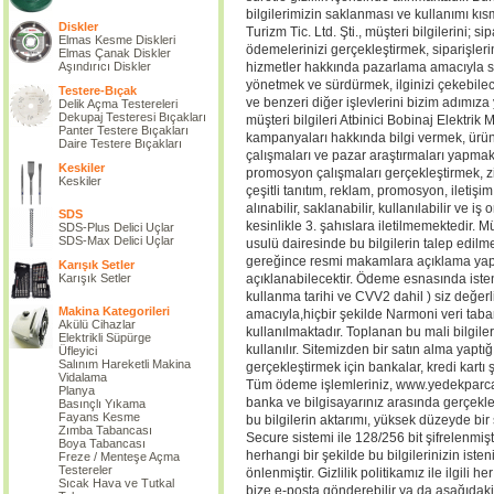
bilgilerimizin saklanması ve kullanımı kısm
Diskler
Turizm Tic. Ltd. Şti., müşteri bilgilerini; 
Elmas Kesme Diskleri
ödemelerinizi gerçekleştirmek, siparişlerini
Elmas Çanak Diskler
Aşındırıcı Diskler
hizmetler hakkında pazarlama amacıyla siz
yönetmek ve sürdürmek, ilginizi çekebilece
Testere-Bıçak
ve benzeri diğer işlevlerini bizim adımıza
Delik Açma Testereleri
Dekupaj Testeresi Bıçakları
müşteri bilgileri Atbinici Bobinaj Elektrik 
Panter Testere Bıçakları
kampanyaları hakkında bilgi vermek, ür
Daire Testere Bıçakları
çalışmaları ve pazar araştırmaları yapmak,
Keskiler
promosyon çalışmaları gerçekleştirmek, ziy
Keskiler
çeşitli tanıtım, reklam, promosyon, iletiş
alınabilir, saklanabilir, kullanılabilir ve iş
SDS
kesinlikle 3. şahıslara iletilmemektedir. M
SDS-Plus Delici Uçlar
SDS-Max Delici Uçlar
usulü dairesinde bu bilgilerin talep edil
gereğince resmi makamlara açıklama ya
Karışık Setler
Karışık Setler
açıklanabilecektir. Ödeme esnasında istenen
kullanma tarihi ve CVV2 dahil ) siz değerl
Makina Kategorileri
amacıyla,hiçbir şekilde Narmoni veri tab
Akülü Cihazlar
kullanılmaktadır. Toplanan bu mali bilgiler
Elektrikli Süpürge
kullanılır. Sitemizden bir satın alma yaptığ
Üfleyici
Salınım Hareketli Makina
gerçekleştirmek için bankalar, kredi kartı 
Vidalama
Tüm ödeme işlemleriniz, www.yedekparcad
Planya
banka ve bilgisayarınız arasında gerçekleşme
Basınçlı Yıkama
Fayans Kesme
bu bilgilerin aktarımı, yüksek düzeyde bir
Zımba Tabancası
Secure sistemi ile 128/256 bit şifrelenmişt
Boya Tabancası
herhangi bir şekilde bu bilgilerinizin iste
Freze / Menteşe Açma
Testereler
önlenmiştir. Gizlilik politikamız ile ilgili 
Sıcak Hava ve Tutkal
bize e-posta gönderebilir ya da aşağıdaki i