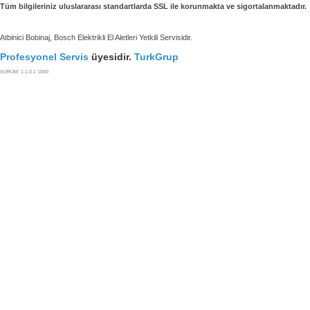
Tüm bilgileriniz uluslararası standartlarda SSL ile korunmakta ve sigortalanmaktadır.
Atbinici Bobinaj, Bosch Elektrikli El Aletleri Yetkili Servisidir.
Profesyonel Servis
üyesidir.
TurkGrup
SÜRÜM: 1.1.0.1 1000