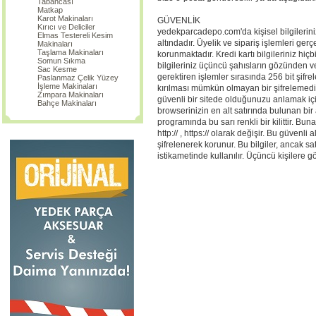
Tabancası
Matkap
Karot Makinaları
GÜVENLİK
Kırıcı ve Deliciler
yedekparcadepo.com'da kişisel bilgileri
Elmas Testereli Kesim
altındadır. Üyelik ve sipariş işlemleri gerç
Makinaları
Taşlama Makinaları
korunmaktadır. Kredi kartı bilgileriniz hi
Somun Sıkma
bilgileriniz üçüncü şahısların gözünden
Sac Kesme
gerektiren işlemler sırasında 256 bit şifre
Paslanmaz Çelik Yüzey
İşleme Makinaları
kırılması mümkün olmayan bir şifrelemedir, 
Zımpara Makinaları
güvenli bir sitede olduğunuzu anlamak içi
Bahçe Makinaları
browserinizin en alt satırında bulunan bir 
programında bu sarı renkli bir kilittir. B
http:// , https:// olarak değişir. Bu güvenli
şifrelenerek korunur. Bu bilgiler, ancak sa
istikametinde kullanılır. Üçüncü kişilere g