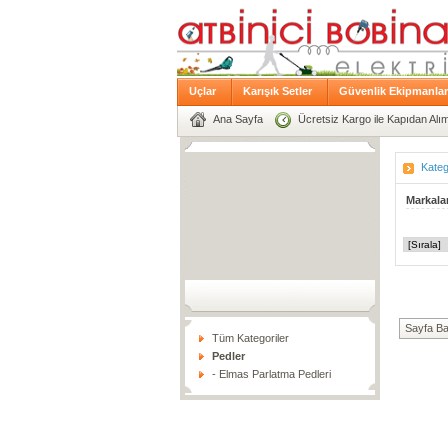
Uçlar
Karışık Setler
Güvenlik Ekipmanlar
Ana Sayfa
Ücretsiz Kargo ile Kapıdan Alıml
Kateg
Markala
Sayfa Ba
Tüm Kategoriler
Pedler
- Elmas Parlatma Pedleri