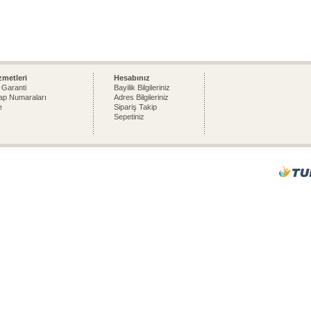
zmetleri
Hesabınız
 Garanti
Bayilik Bilgileriniz
p Numaraları
Adres Bilgileriniz
e
Sipariş Takip
Sepetiniz