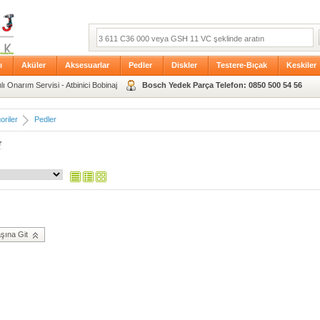
ı
Aküler
Aksesuarlar
Pedler
Diskler
Testere-Bıçak
Keskiler
ı Onarım Servisi - Atbinici Bobinaj
Bosch Yedek Parça Telefon: 0850 500 54 56
oriler
Pedler
r
şına Git