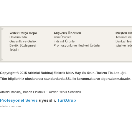
Yedek Parça Depo
Alışveriş Önerileri
Müşteri Hi
Hakkımızda
Yeni Ürünler
Teslimat ve
Güvenlik ve Gizlilik
İndirimli Ürünler
Banka Hesa
Bayilik Sözleşmesi
Promosyonlu ve Hediyeli Ürünler
İptal ve İad
İletişim
Copyright © 2015 Atbinici Bobinaj Elektrik Malz. Hay. Su ürün. Turizm Tic. Ltd. Şti.
Tüm bilgileriniz uluslararası standartlarda SSL ile korunmakta ve sigortalanmaktadır.
Atbinici Bobinaj, Bosch Elektrikli El Aletleri Yetkili Servisidir.
Profesyonel Servis
üyesidir.
TurkGrup
SÜRÜM: 1.1.0.1 1000