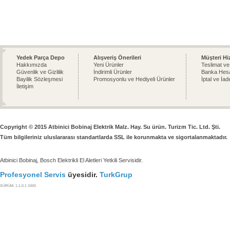
Yedek Parça Depo
Alışveriş Önerileri
Müşteri Hi
Hakkımızda
Yeni Ürünler
Teslimat ve
Güvenlik ve Gizlilik
İndirimli Ürünler
Banka Hesa
Bayilik Sözleşmesi
Promosyonlu ve Hediyeli Ürünler
İptal ve İad
İletişim
Copyright © 2015 Atbinici Bobinaj Elektrik Malz. Hay. Su ürün. Turizm Tic. Ltd. Şti.
Tüm bilgileriniz uluslararası standartlarda SSL ile korunmakta ve sigortalanmaktadır.
Atbinici Bobinaj, Bosch Elektrikli El Aletleri Yetkili Servisidir.
Profesyonel Servis
üyesidir.
TurkGrup
SÜRÜM: 1.1.0.1 1000