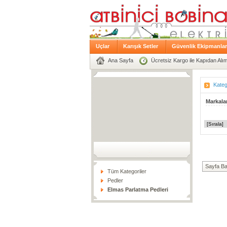
Uçlar
Karışık Setler
Güvenlik Ekipmanlar
Ana Sayfa
Ücretsiz Kargo ile Kapıdan Alıml
Kateg
Markala
Sayfa Ba
Tüm Kategoriler
Pedler
Elmas Parlatma Pedleri