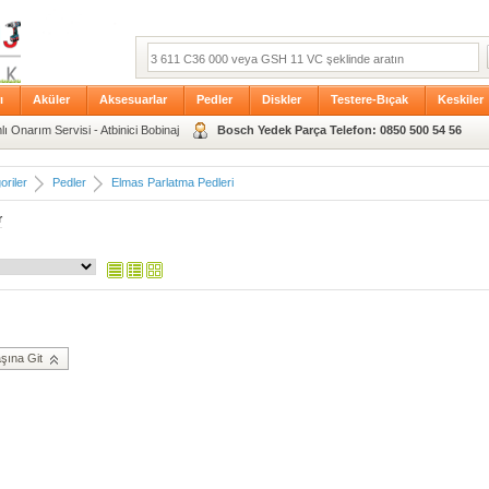
ı
Aküler
Aksesuarlar
Pedler
Diskler
Testere-Bıçak
Keskiler
ı Onarım Servisi - Atbinici Bobinaj
Bosch Yedek Parça Telefon: 0850 500 54 56
oriler
Pedler
Elmas Parlatma Pedleri
r
şına Git