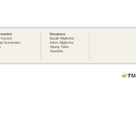
zmetleri
Hesabınız
 Garanti
Bayilik Bilgileriniz
p Numaraları
Adres Bilgileriniz
e
Sipariş Takip
Sepetiniz