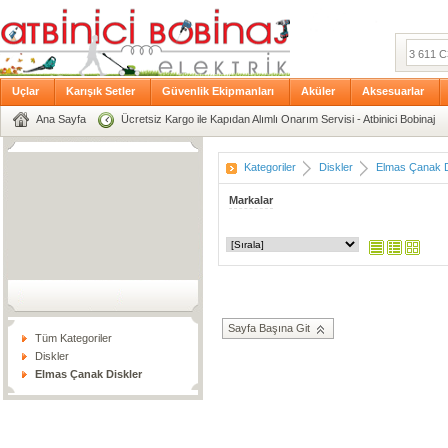
Uçlar
Karışık Setler
Güvenlik Ekipmanları
Aküler
Aksesuarlar
Ana Sayfa
Ücretsiz Kargo ile Kapıdan Alımlı Onarım Servisi - Atbinici Bobinaj
Kategoriler
Diskler
Elmas Çanak D
Markalar
Sayfa Başına Git
Tüm Kategoriler
Diskler
Elmas Çanak Diskler