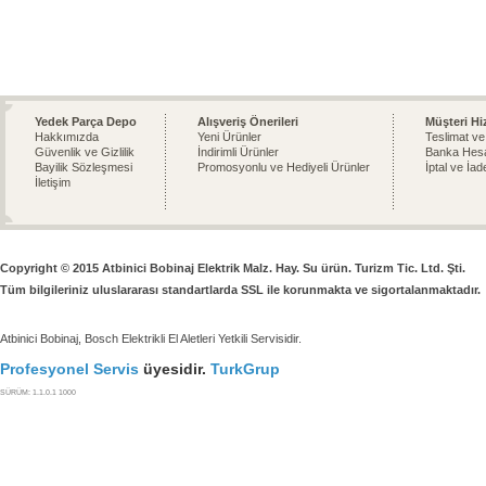
Yedek Parça Depo
Alışveriş Önerileri
Müşteri Hi
Hakkımızda
Yeni Ürünler
Teslimat ve
Güvenlik ve Gizlilik
İndirimli Ürünler
Banka Hesa
Bayilik Sözleşmesi
Promosyonlu ve Hediyeli Ürünler
İptal ve İad
İletişim
Copyright © 2015 Atbinici Bobinaj Elektrik Malz. Hay. Su ürün. Turizm Tic. Ltd. Şti.
Tüm bilgileriniz uluslararası standartlarda SSL ile korunmakta ve sigortalanmaktadır.
Atbinici Bobinaj, Bosch Elektrikli El Aletleri Yetkili Servisidir.
Profesyonel Servis
üyesidir.
TurkGrup
SÜRÜM: 1.1.0.1 1000