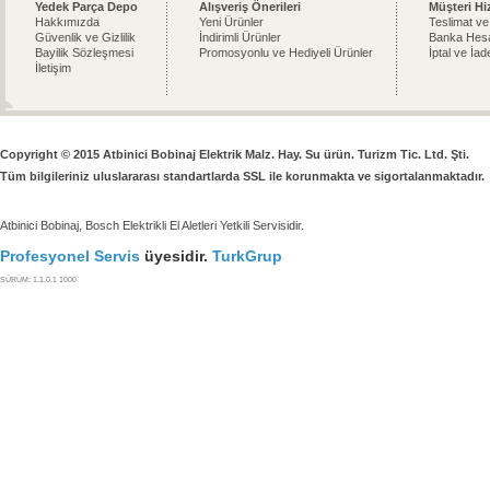
Yedek Parça Depo
Alışveriş Önerileri
Müşteri Hi
Hakkımızda
Yeni Ürünler
Teslimat ve
Güvenlik ve Gizlilik
İndirimli Ürünler
Banka Hesa
Bayilik Sözleşmesi
Promosyonlu ve Hediyeli Ürünler
İptal ve İad
İletişim
Copyright © 2015 Atbinici Bobinaj Elektrik Malz. Hay. Su ürün. Turizm Tic. Ltd. Şti.
Tüm bilgileriniz uluslararası standartlarda SSL ile korunmakta ve sigortalanmaktadır.
Atbinici Bobinaj, Bosch Elektrikli El Aletleri Yetkili Servisidir.
Profesyonel Servis
üyesidir.
TurkGrup
SÜRÜM: 1.1.0.1 1000