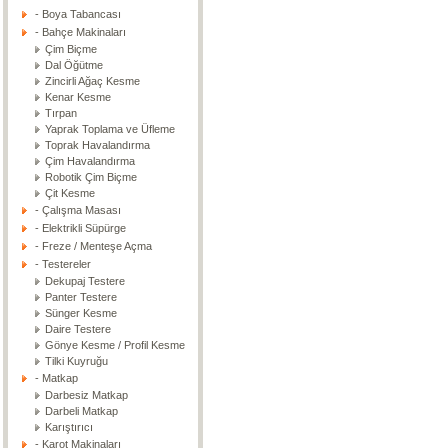
- Boya Tabancası
- Bahçe Makinaları
Çim Biçme
Dal Öğütme
Zincirli Ağaç Kesme
Kenar Kesme
Tırpan
Yaprak Toplama ve Üfleme
Toprak Havalandırma
Çim Havalandırma
Robotik Çim Biçme
Çit Kesme
- Çalışma Masası
- Elektrikli Süpürge
- Freze / Menteşe Açma
- Testereler
Dekupaj Testere
Panter Testere
Sünger Kesme
Daire Testere
Gönye Kesme / Profil Kesme
Tilki Kuyruğu
- Matkap
Darbesiz Matkap
Darbeli Matkap
Karıştırıcı
- Karot Makinaları