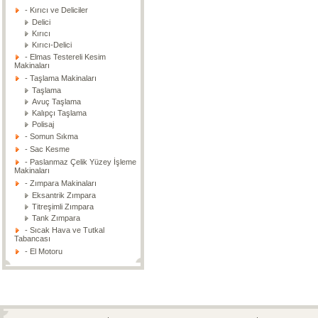
- Kırıcı ve Deliciler
Delici
Kırıcı
Kırıcı-Delici
- Elmas Testereli Kesim
Makinaları
- Taşlama Makinaları
Taşlama
Avuç Taşlama
Kalıpçı Taşlama
Polisaj
- Somun Sıkma
- Sac Kesme
- Paslanmaz Çelik Yüzey İşleme
Makinaları
- Zımpara Makinaları
Eksantrik Zımpara
Titreşimli Zımpara
Tank Zımpara
- Sıcak Hava ve Tutkal
Tabancası
- El Motoru