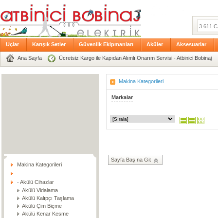
Uçlar
Karışık Setler
Güvenlik Ekipmanları
Aküler
Aksesuarlar
Ana Sayfa
Ücretsiz Kargo ile Kapıdan Alımlı Onarım Servisi - Atbinici Bobinaj
Makina Kategorileri
Markalar
Sayfa Başına Git
Makina Kategorileri
- Akülü Cihazlar
Akülü Vidalama
Akülü Kalıpçı Taşlama
Akülü Çim Biçme
Akülü Kenar Kesme