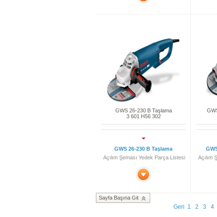
GWS 26-230 B Taşlama
GWS
3 601 H56 302
GWS 26-230 B Taşlama
GWS
Açılım Şeması Yedek Parça Listesi
Açılım 
Sayfa Başına Git
Geri
1
2
3
4