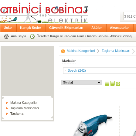
Uçlar
Karışık Setler
Güvenlik Ekipmanları
Aküler
Aksesuarlar
Ana Sayfa
Ücretsiz Kargo ile Kapıdan Alımlı Onarım Servisi - Atbinici Bobinaj
Makina Kategorileri
Taşlama Makinaları
Markalar
Bosch (242)
Makina Kategorileri
Taşlama Makinaları
Taşlama