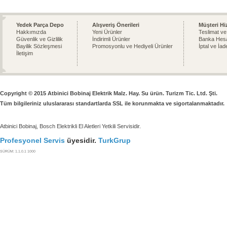
Yedek Parça Depo
Alışveriş Önerileri
Müşteri Hi
Hakkımızda
Yeni Ürünler
Teslimat ve
Güvenlik ve Gizlilik
İndirimli Ürünler
Banka Hesa
Bayilik Sözleşmesi
Promosyonlu ve Hediyeli Ürünler
İptal ve İad
İletişim
Copyright © 2015 Atbinici Bobinaj Elektrik Malz. Hay. Su ürün. Turizm Tic. Ltd. Şti.
Tüm bilgileriniz uluslararası standartlarda SSL ile korunmakta ve sigortalanmaktadır.
Atbinici Bobinaj, Bosch Elektrikli El Aletleri Yetkili Servisidir.
Profesyonel Servis
üyesidir.
TurkGrup
SÜRÜM: 1.1.0.1 1000